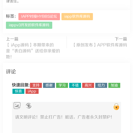
律责任。
标签：
IAPP对接HYBBS论坛
iapp软件库源码
iappv3开发的软件库源码
上一篇
下一篇
【 iApp源码】本期带来的
【原创发布】APP软件库源码
是“表白源码”送给你亲爱的
她！
评论
快速回复:
支持
感谢
学习
不错
高兴
给力
加油
惊喜
iApp