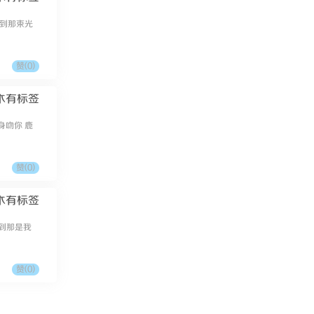
遇到那束光
赞(
0
)
木有标签
身吻你 鹿
赞(
0
)
木有标签
到那是我
赞(
0
)