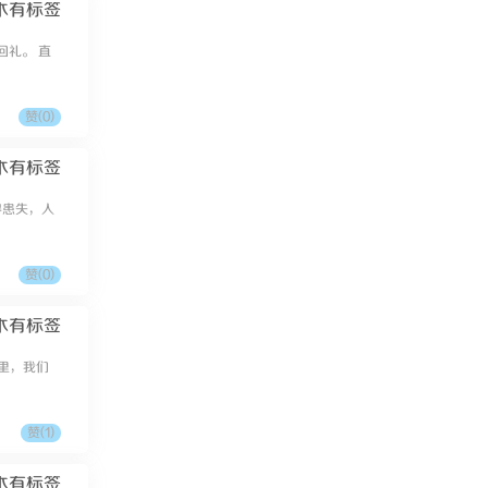
木有标签
回礼。 直
赞(
0
)
木有标签
得患失，人
赞(
0
)
木有标签
节里，我们
赞(
1
)
木有标签