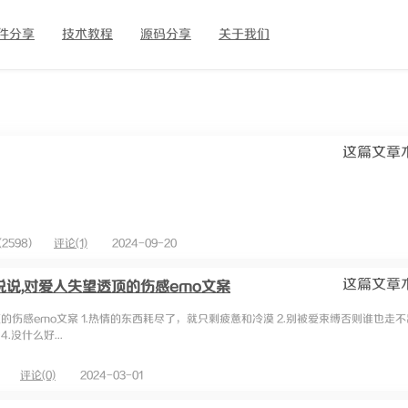
件分享
技术教程
源码分享
关于我们
这篇文章
2598)
评论(1)
2024-09-20
这篇文章
说,对爱人失望透顶的伤感emo文案
伤感emo文案 1.热情的东西耗尽了，就只剩疲惫和冷漠 2.别被爱束缚否则谁也走不出
没什么好...
评论(0)
2024-03-01