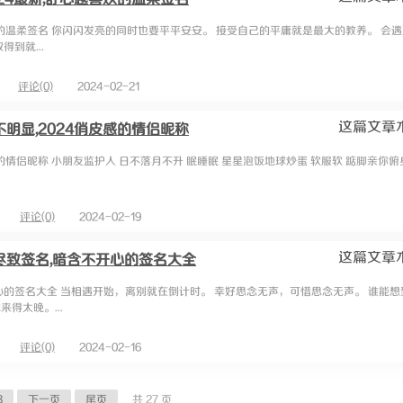
欢的温柔签名 你闪闪发亮的同时也要平平安安。 接受自己的平庸就是最大的教养。 会
到就...
评论(0)
2024-02-21
这篇文章
明显,2024俏皮感的情侣昵称
的情侣昵称 小朋友监护人 日不落月不升 眠睡眠 星星泡饭地球炒蛋 软服软 踮脚亲你俯
评论(0)
2024-02-19
这篇文章
尽致签名,暗含不开心的签名大全
心的签名大全 当相遇开始，离别就在倒计时。 幸好思念无声，可惜思念无声。 谁能想
得太晚。...
评论(0)
2024-02-16
3
下一页
尾页
共 27 页