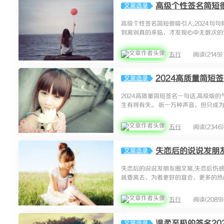
高级个性签名简短很
文案语录
高级个性签名简短很吸引人,2024句
到离别真的来临，才发现心中无数次的预演
五行
阅读(2149)
2024高质量简短
文案语录
2024高质量简短签名一句话,高级版
生有得有失。 听一万种声音，但只成为自
五行
阅读(2346)
失恋后的说说发朋
文案语录
失恋后的说说发朋友圈文案,失恋后伤感
就要离去，为着更好的宴会，更多的热闹。
五行
阅读(2089)
温柔至极的签名20
文案语录