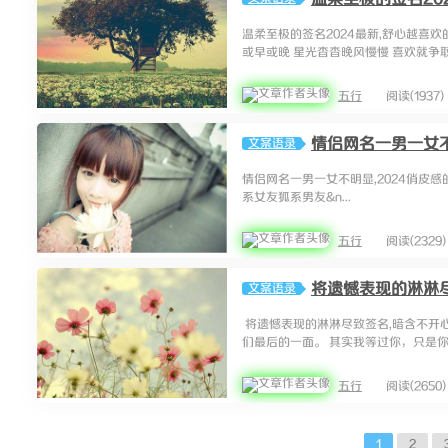
温柔至极的签名2024最新,舒心越喜
或早或晚 星光杳杳晚风慢慢 喜欢就争取得
五行
阅读(1937)
情侣网名一男一女不
文案语录
情侣网名一男一女不明显,2024俏皮感
系女友狐系男友&n...
五行
阅读(2329)
将遗憾表现的淋淋
文案语录
将遗憾表现的淋淋尽致签名,暗含不开
们最后的一面。 其实我等过你，只是你来
五行
阅读(2650)
1
2