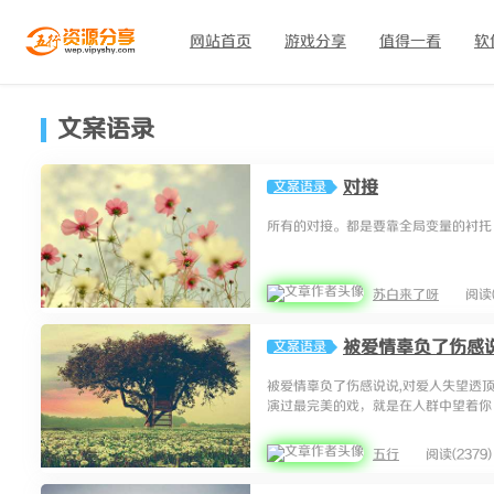
网站首页
游戏分享
值得一看
软
文案语录
对接
文案语录
所有的对接。都是要靠全局变量的衬托
苏白来了呀
阅读(
被爱情辜负了伤感说
文案语录
被爱情辜负了伤感说说,对爱人失望透顶的
演过最完美的戏，就是在人群中望着你 4.
五行
阅读(2379)