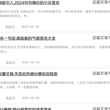
这篇文章
吸引人,2024句句倾心的小众签名
句倾心的小众签名 当镜头拉开，自己的花就要去采。 所以我走向你，暮色千里都是我的
都轻如鸿毛。 零...
评论(0)
2024-02-29
这篇文章
签名一句话,高级版的气质签名大全
的气质签名大全 生活喜欢勇敢的人。 你的偏爱便是救赎。 花不是为花店而开。 不要患
己。...
评论(0)
2024-02-28
这篇文章
友圈文案,失恋后伤感心情说说短语
心情说说短语 1.我的心如果你都不懂，该如何继续让你宠。 2.在这个阳光热辣的季
 3.结婚，不一定要是你最...
评论(0)
2024-02-26
这篇文章
24最新,舒心越喜欢的温柔签名