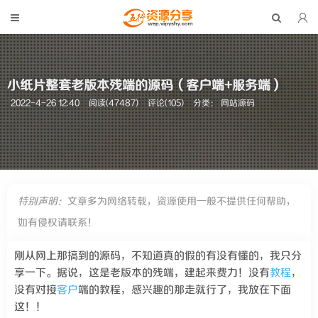
小纸片整套老版本残端的源码（客户端+服务端）
2022-4-26 12:40
阅读(47487)
评论(105)
分类：
网站源码
特别声明：
文章多为网络转载，资源使用一般不提供任何帮助，
如有侵权请联系！
刚从网上那搞到的源码，不知道真的假的有没有懂的，我只分
享一下。据说，这是老版本的残端，建起来费力！没有
教程
，
没有对接
客户
端的教程，感兴趣的那走就行了，我放在下面
这！！