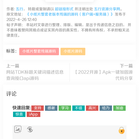
作者:
五行
， 转载或复制请以
超链接形式
并注明出处
五行资源分享网
。
原文地址：
《小纸片整套老版本残端的源码（客户端+服务端）》
发布于
2022-4-26 12:40
帖子声明： 本站对文章进行整理、排版、编辑，是出于传递信息之目的， 并
不意味着赞同其观点或证实其内容的真实性，不拥有所有权，不承担相关法
律责任。
标签：
小纸片整套残端源码
小纸片源码
上一篇
下一篇
网站TDK标题关键词描述信息
【2022开源】Apk一键加固源
查询接口api源码
代码分享
评论
快速回复:
支持
感谢
学习
不错
高兴
给力
加油
惊喜
iApp