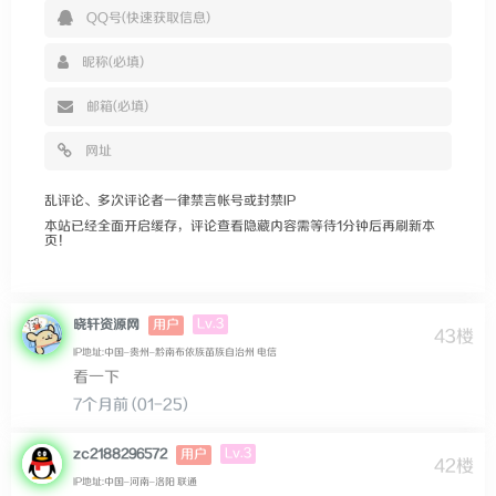
乱评论、多次评论者一律禁言帐号或封禁IP
本站已经全面开启缓存，评论查看隐藏内容需等待1分钟后再刷新本
页！
Lv.3
晓轩资源网
用户
43楼
IP地址:中国–贵州–黔南布依族苗族自治州 电信
看一下
7个月前 (01-25)
Lv.3
zc2188296572
用户
42楼
IP地址:中国–河南–洛阳 联通