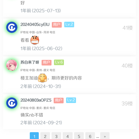
好
1年前 (2025-07-13)
Lv.2
20240405cyEIU
用户
41楼
IP地址:中国–山东–菏泽 电信
看看
1年前 (2025-06-02)
Lv.6
苏白来了呀
用户
40楼
IP地址:中国–贵州–遵义 电信
楼主加油
，期待更好的内容
2年前 (2024-10-31)
Lv.2
20240803aOPZ5
用户
39楼
IP地址:中国–重庆–重庆 电信
确实nb不错
2年前 (2024-09-21)
...
1
2
3
4
5
6
»