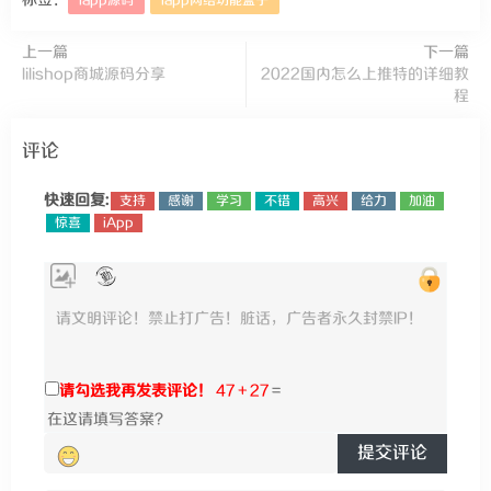
标签：
iapp源码
iapp网络功能盒子
上一篇
下一篇
lilishop商城源码分享
2022国内怎么上推特的详细教
程
评论
快速回复:
支持
感谢
学习
不错
高兴
给力
加油
惊喜
iApp
请勾选我再发表评论！
47 + 27
=
提交评论