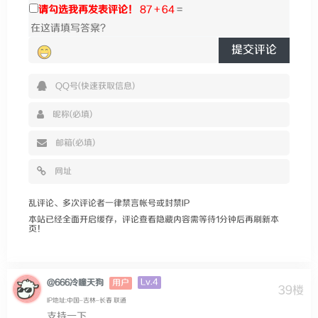
请勾选我再发表评论！
87 + 64
=
提交评论
乱评论、多次评论者一律禁言帐号或封禁IP
本站已经全面开启缓存，评论查看隐藏内容需等待1分钟后再刷新本
页！
Lv.4
@666冷瞳天狗
用户
39楼
IP地址:中国–吉林–长春 联通
支持一下