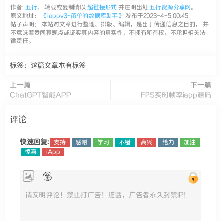
作者:
五行
， 转载或复制请以
超链接形式
并注明出处
五行资源分享网
。
原文地址：
《iappv3-简单的数据库助手》
发布于2023-4-5 00:45
帖子声明： 本站对文章进行整理、排版、编辑，是出于传递信息之目的， 并
不意味着赞同其观点或证实其内容的真实性，不拥有所有权，不承担相关法
律责任。
标签：这篇文章木有标签
上一篇
下一篇
ChatGPT智能APP
FPS实时帧率iapp源码
评论
快速回复:
支持
感谢
学习
不错
高兴
给力
加油
惊喜
iApp