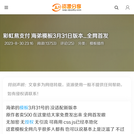
彩虹易支付 海弟模板3月31日版本_全网首发
2023-8-30 23:16
阅读(13753)
评论(25)
分类：
模板插件
特别声明：
文章多为网络转载，资源使用一般不提供任何帮助，
如有侵权请联系！
海弟的
模板
3月31号的 没适配新版本
原作者卖500 在这里给大家免费发出来 全网首发嗷
无加密 无
授权
无引流 可商用 css js已经本地化
这套模板全网几乎很多人都有 也可以说基本上是泛滥了 不过