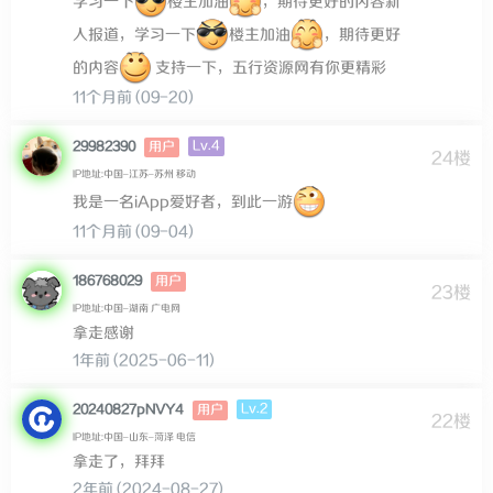
学习一下
楼主加油
，期待更好的内容新
人报道，学习一下
楼主加油
，期待更好
的内容
支持一下，五行资源网有你更精彩
11个月前 (09-20)
Lv.4
29982390
用户
24楼
IP地址:中国–江苏–苏州 移动
我是一名iApp爱好者，到此一游
11个月前 (09-04)
186768029
用户
23楼
IP地址:中国–湖南 广电网
拿走感谢
1年前 (2025-06-11)
Lv.2
20240827pNVY4
用户
22楼
IP地址:中国–山东–菏泽 电信
拿走了，拜拜
2年前 (2024-08-27)