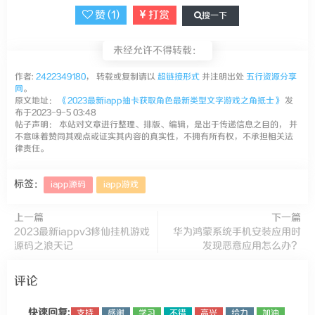
赞 (
1
)
打赏
搜一下
未经允许不得转载：
作者:
2422349180
， 转载或复制请以
超链接形式
并注明出处
五行资源分享
网
。
原文地址：
《2023最新iapp抽卡获取角色最新类型文字游戏之角抵士》
发
布于2023-9-5 03:48
帖子声明： 本站对文章进行整理、排版、编辑，是出于传递信息之目的， 并
不意味着赞同其观点或证实其内容的真实性，不拥有所有权，不承担相关法
律责任。
标签：
iapp源码
iapp游戏
上一篇
下一篇
2023最新iappv3修仙挂机游戏
华为鸿蒙系统手机安装应用时
源码之浪天记
发现恶意应用怎么办？
评论
快速回复:
支持
感谢
学习
不错
高兴
给力
加油