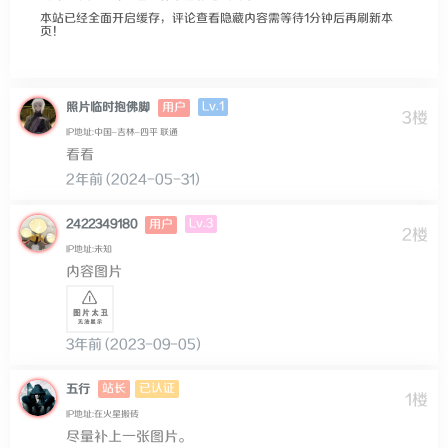
本站已经全面开启缓存，评论查看隐藏内容需等待1分钟后再刷新本
页！
Lv.1
照片临时抱佛脚
用户
3楼
IP地址:中国–吉林–四平 联通
看看
2年前 (2024-05-31)
Lv.3
2422349180
用户
2楼
IP地址:未知
内容图片
3年前 (2023-09-05)
站长
已认证
五行
1楼
IP地址:在火星搬砖
尽量补上一张图片。