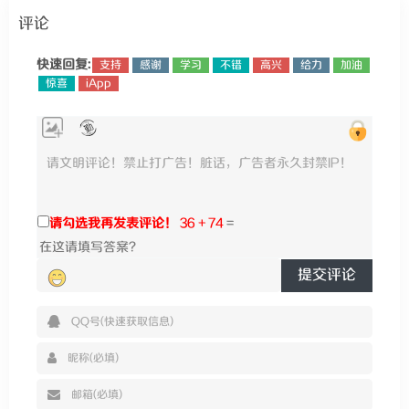
评论
快速回复:
支持
感谢
学习
不错
高兴
给力
加油
惊喜
iApp
请勾选我再发表评论！
36 + 74
=
提交评论