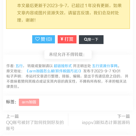
本文最后更新于2023-9-7，已超过 1 年没有更新，如果
文章内容或图片资源失效，请留言反馈，我们会及时处
理，谢谢！
赞 (
0
)
打赏
搜一下
未经允许不得转载：
作者:
五行
， 转载或复制请以
超链接形式
并注明出处
五行资源分享网
。
原文地址：
《arm加固怎么破(软件脱固方法)》
发布于2023-9-7 10:01
帖子声明： 本站对文章进行整理、排版、编辑，是出于传递信息之目的， 并
不意味着赞同其观点或证实其内容的真实性，不拥有所有权，不承担相关法
律责任。
标签：
arm加固
上一篇
下一篇
QQ账号被封了如何找到好友的
iappv3新拟态计算器源码
账号