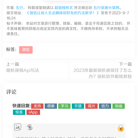
作者:
五行
， 转载或复制请以
超链接形式
并注明出处
五行资源分享网
。
原文地址：
《微信让别人无法删除你好友的方法教学！》
发布于2023-9-7
16:24
帖子声明： 本站对文章进行整理、排版、编辑，是出于传递信息之目的， 并
不意味着赞同其观点或证实其内容的真实性，不拥有所有权，不承担相关法
律责任。
标签：
微信
上一篇
下一篇
随机视频Api写法
2023年最新锁机被锁住了怎么
办？锁机软件解除教程
评论
快速回复:
支持
感谢
学习
不错
高兴
给力
加油
惊喜
iApp