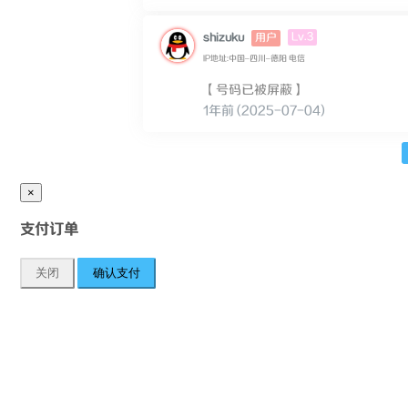
Lv.3
shizuku
用户
IP地址:中国–四川–德阳 电信
【号码已被屏蔽】
1年前 (2025-07-04)
×
支付订单
关闭
确认支付