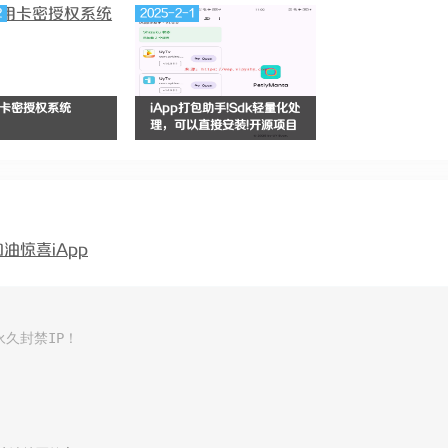
2
2025-2-1
卡密授权系统
iApp打包助手!Sdk轻量化处
理，可以直接安装!开源项目
加油
惊喜
iApp