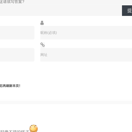
提
后再刷新本页！