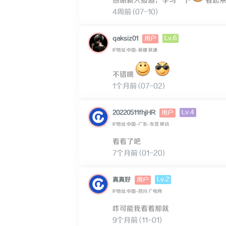
感谢新人报道，学习一下
看起
4周前 (07-10)
Lv.6
qaksiz01
用户
IP地址:中国–新疆 联通
不错哦
1个月前 (07-02)
Lv.4
20220511fhjHR
用户
IP地址:中国–广东–东莞 移动
看看了吧
7个月前 (01-20)
Lv.2
真真好
用户
IP地址:中国–四川 广电网
咋可能我看着那就
9个月前 (11-01)