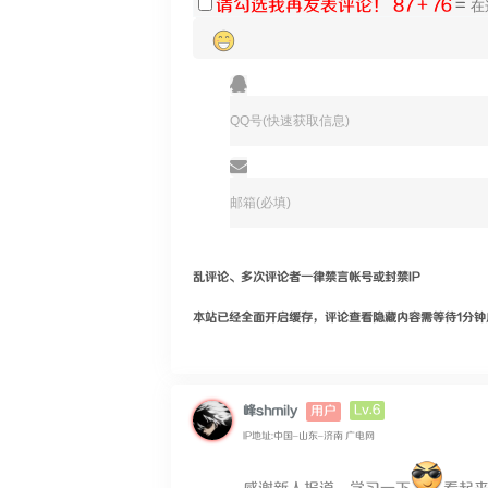
请勾选我再发表评论！
87 + 76
=
乱评论、多次评论者一律禁言帐号或封禁IP
本站已经全面开启缓存，评论查看隐藏内容需等待1分钟
Lv.6
峰shmily
用户
IP地址:中国–山东–济南 广电网