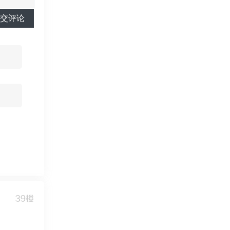
交评论
39楼