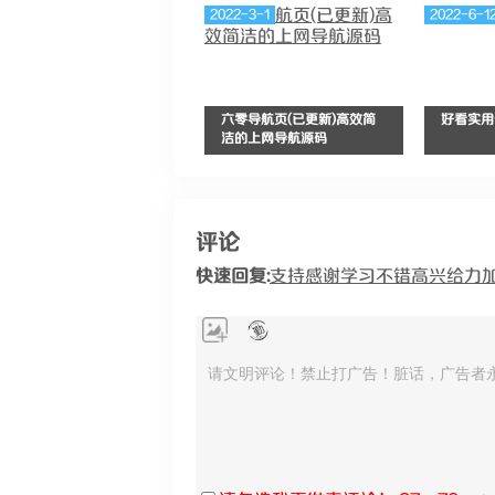
2022-3-1
2022-6-1
六零导航页(已更新)高效简
好看实用
洁的上网导航源码
评论
快速回复:
支持
感谢
学习
不错
高兴
给力