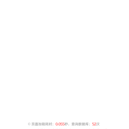
©
页面加载耗时：
0.055
秒，查询数据库：
52
次