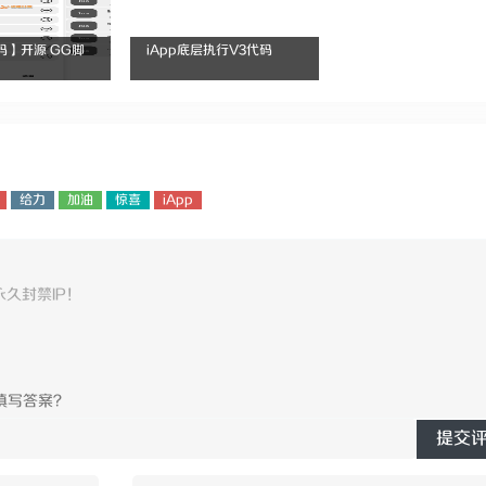
源码】开源 GG脚
iApp底层执行V3代码
给力
加油
惊喜
iApp
提交