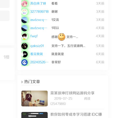
苏白来了呀
看看
3天前
3277899718
谢谢
3天前
asdzxcqwe123
1交流
3天前
asdzxcqwe123
1可以
4天前
fwqf
4天前
感谢
支持一...
qaksiz01
支持一下，五行资源网...
5天前
看完我就
就是就是
6天前
1楼
20240526mWZ36
非常好
6天前
热门文章
菜某徐坤打球网站源码分享
2019-07-25
阅读
(2547986)
教你如何零成本学习搭建 IDC赚