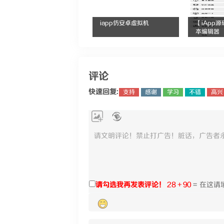
iapp仿安卓虚拟机
【iApp
本编辑器
评论
快速回复:
支持
感谢
学习
不错
高兴
请勾选我再发表评论！
28 + 90
=