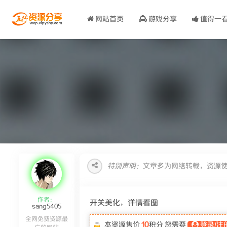
网站首页
游戏分享
值得一
特别声明：
文章多为网络转载，资源
作者：
开关美化，详情看图
sang5405
全网免费资源最
本资源售价
10
积分 您需要
登录/注