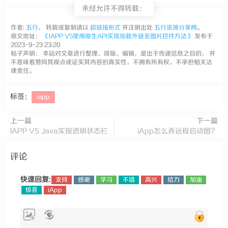
未经允许不得转载：
作者:
五行
， 转载或复制请以
超链接形式
并注明出处
五行资源分享网
。
原文地址：
《IAPP V5使用原生API实现加载外链至图片控件方法》
发布于
2023-9-23 23:20
帖子声明： 本站对文章进行整理、排版、编辑，是出于传递信息之目的， 并
不意味着赞同其观点或证实其内容的真实性，不拥有所有权，不承担相关法
律责任。
标签：
iapp
上一篇
下一篇
IAPP V5 Java实现透明状态栏
iApp怎么弄远程启动图？
评论
快速回复:
支持
感谢
学习
不错
高兴
给力
加油
惊喜
iApp