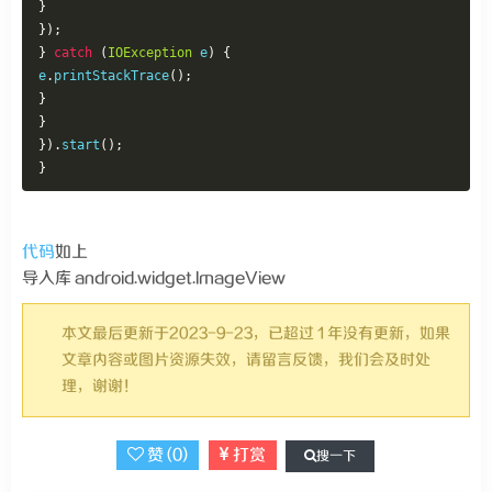
}
});
}
catch
(
IOException
 e
)
{
e
.
printStackTrace
();
}
}
}).
start
();
}
代码
如上
导入库 android.widget.ImageView
本文最后更新于2023-9-23，已超过 1 年没有更新，如果
文章内容或图片资源失效，请留言反馈，我们会及时处
理，谢谢！
赞 (
0
)
打赏
搜一下