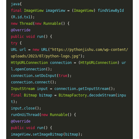
java
{
final
ImageView
 imageView 
=
(
ImageView
)
 findViewById
(
R
.
id
.
tx1
);
new
Thread
(
new
Runnable
()
{
@Override
public
void
 run
()
{
try
{
URL url 
=
new
 URL
(
"https://pythonjishu.com/wp-content/
uploads/2023/07/python-logo.jpg"
);
HttpURLConnection
 connection 
=
(
HttpURLConnection
)
 ur
l
.
openConnection
();
connection
.
setDoInput
(
true
);
connection
.
connect
();
InputStream
 input 
=
 connection
.
getInputStream
();
final
Bitmap
 bitmap 
=
BitmapFactory
.
decodeStream
(
inpu
t
);
input
.
close
();
runOnUiThread
(
new
Runnable
()
{
@Override
public
void
 run
()
{
imageView
.
setImageBitmap
(
bitmap
);