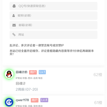
乱评论、多次评论者一律禁言帐号或封禁IP
本站已经全面开启缓存，评论查看隐藏内容需等待1分钟后再刷新本
页！
Lv.1
回魂计的
用户
62楼
IP地址:中国–四川–自贡 电信
回魂计
2周前 (07-20)
Lv.4
qwer1178
用户
61楼
IP地址:中国–河南–郑州 移动