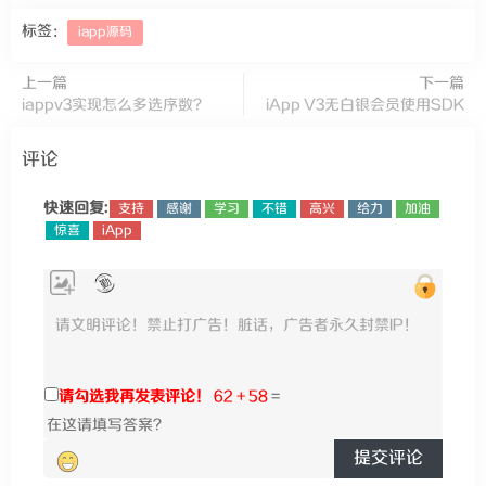
标签：
iapp源码
上一篇
下一篇
iappv3实现怎么多选序数?
iApp V3无白银会员使用SDK
评论
快速回复:
支持
感谢
学习
不错
高兴
给力
加油
惊喜
iApp
请勾选我再发表评论！
62 + 58
=
提交评论