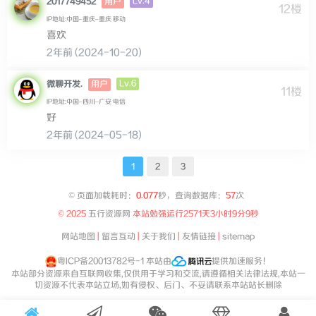
Lv.4
2017749452
用户
12楼
IP地址:中国–重庆–重庆 移动
喜欢
2年前 (2024-10-20)
Lv.6
微聊开发.
用户
11楼
IP地址:中国–四川–广安 电信
好
2年前 (2024-05-18)
1
2
3
©
页面加载耗时：
0.077
秒，查询数据库：
57
次
© 2025
五行资源网
本站勉强运行
2571天3小时9分9秒
网站地图
|
留言互动
|
关于我们
|
友情链接
|
sitemap
粤ICP备20013782号-1
本站由
提供加速服务！
本站部分资源来自互联网收集,仅供用于学习和交流,请遵循相关法律法规,本站一
切资源不代表本站立场,如有侵权、后门、不妥请联系本站站长删除