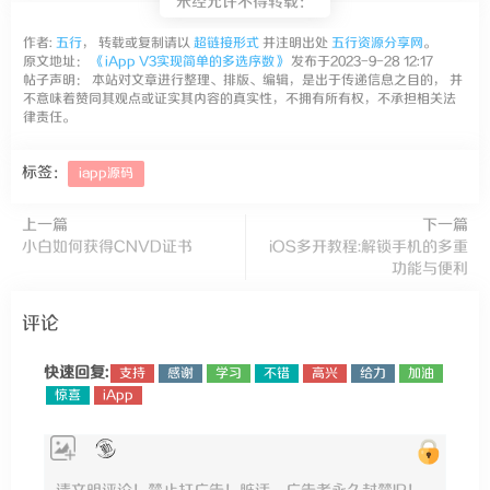
未经允许不得转载：
作者:
五行
， 转载或复制请以
超链接形式
并注明出处
五行资源分享网
。
原文地址：
《iApp V3实现简单的多选序数》
发布于2023-9-28 12:17
帖子声明： 本站对文章进行整理、排版、编辑，是出于传递信息之目的， 并
不意味着赞同其观点或证实其内容的真实性，不拥有所有权，不承担相关法
律责任。
标签：
iapp源码
上一篇
下一篇
小白如何获得CNVD证书
iOS多开教程:解锁手机的多重
功能与便利
评论
快速回复:
支持
感谢
学习
不错
高兴
给力
加油
惊喜
iApp