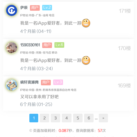
Lv.2
伊辰
用户
171楼
IP地址:中国–广东–汕尾 电信
我是一名iApp爱好者，到此一游
4个月前 (04-11)
Lv.6
1590330161
用户
170楼
IP地址:中国–河南–驻马店 移动
我是一名iApp爱好者，到此一游
4个月前 (03-24)
Lv.3
晓轩资源网
用户
169楼
IP地址:中国–贵州–黔南布依族苗族自治州 电信
又可以拿来用了好吧
6个月前 (01-25)
...
1
2
3
4
5
6
»
©
页面加载耗时：
0.087
秒，查询数据库：
57
次