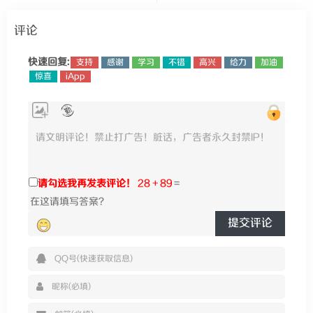
评论
快速回复:
支持
感谢
学习
不错
高兴
给力
加油
惊喜
iApp
请勾选我再发表评论！
28 + 89
=
提交评论