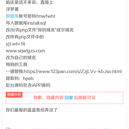
咱还是话不多说，直接上
浮梦著
数据库
帐号密码fmwfwht
导入数据库install.sql
改/lt/内php文件"你的域名"成尔域名
改所有php文件中的
yjt.wtv.fit
www.sqwlgzs.com
改为自己的域名
用到的工具
一键替换:https://www.123pan.com/s/ZzjLVv-kbJsv.html
提取码：hpeb
后台源码包含iAPP源码:
抱歉，隐藏内容
回复
后刷新可见
你们最爱的蓝蓝我给弄没了