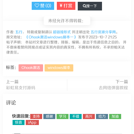
赞 (
0
)
打赏
搜一下
未经允许不得转载：
作者:
五行
， 转载或复制请以
超链接形式
并注明出处
五行资源分享网
。
原文地址：
《Ohook激活windows脚本一》
发布于2023-10-7 21:25
帖子声明： 本站对文章进行整理、排版、编辑，是出于传递信息之目的， 并
不意味着赞同其观点或证实其内容的真实性，不拥有所有权，不承担相关法
律责任。
标签：
Ohook激活
windows脚本
上一篇
下一篇
彩虹易支付源码
去网络弹窗教程
评论
快速回复:
支持
感谢
学习
不错
高兴
给力
加油
惊喜
iApp