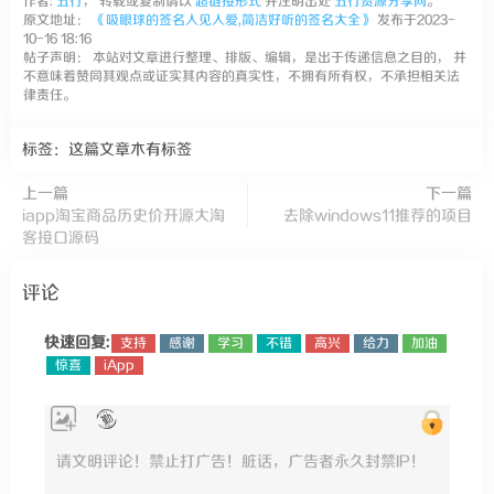
作者:
五行
， 转载或复制请以
超链接形式
并注明出处
五行资源分享网
。
原文地址：
《吸眼球的签名人见人爱,简洁好听的签名大全》
发布于2023-
10-16 18:16
帖子声明： 本站对文章进行整理、排版、编辑，是出于传递信息之目的， 并
不意味着赞同其观点或证实其内容的真实性，不拥有所有权，不承担相关法
律责任。
标签：这篇文章木有标签
上一篇
下一篇
iapp淘宝商品历史价开源大淘
去除windows11推荐的项目
客接口源码
评论
快速回复:
支持
感谢
学习
不错
高兴
给力
加油
惊喜
iApp