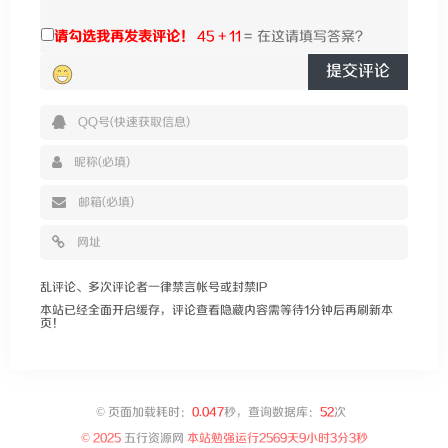
请勾选我再发表评论！
45 + 11
=
提交评论
乱评论、多次评论者一律禁言帐号或封禁IP
本站已经全面开启缓存，评论查看隐藏内容需等待1分钟后再刷新本
页！
©
页面加载耗时：
0.047
秒，查询数据库：
52
次
© 2025
五行资源网
本站勉强运行
2569天9小时3分4秒