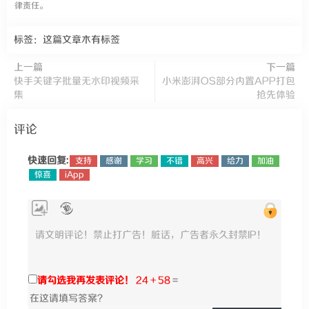
律责任。
标签：这篇文章木有标签
上一篇
下一篇
快手关键字批量无水印视频采
小米澎湃OS部分内置APP打包
集
抢先体验
评论
快速回复:
支持
感谢
学习
不错
高兴
给力
加油
惊喜
iApp
请勾选我再发表评论！
24 + 58
=