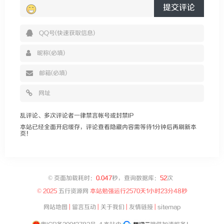
提交评论
乱评论、多次评论者一律禁言帐号或封禁IP
本站已经全面开启缓存，评论查看隐藏内容需等待1分钟后再刷新本
页！
©
页面加载耗时：
0.047
秒，查询数据库：
52
次
© 2025
五行资源网
本站勉强运行
2570天1小时23分48秒
网站地图
|
留言互动
|
关于我们
|
友情链接
|
sitemap