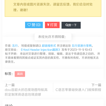
文章内容或图片资源失效，请留言反馈，我们会及时处
理，谢谢！
赞 (
0
)
打赏
搜一下
未经允许不得转载：
作者:
五行
， 转载或复制请以
超链接形式
并注明出处
五行资源分享网
。
原文地址：
《Host Header Injection漏洞》
发布于2023-11-9 10:43
帖子声明： 本站对文章进行整理、排版、编辑，是出于传递信息之目的， 并
不意味着赞同其观点或证实其内容的真实性，不拥有所有权，不承担相关法
律责任。
标签：
漏洞
上一篇
下一篇
dou音超火的百度地图导航高
C语言零基础快速入门视频教程
阶定制茉莉语音包烧浪嗲