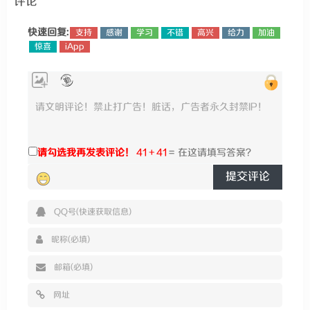
评论
快速回复:
支持
感谢
学习
不错
高兴
给力
加油
惊喜
iApp
请勾选我再发表评论！
41 + 41
=
提交评论