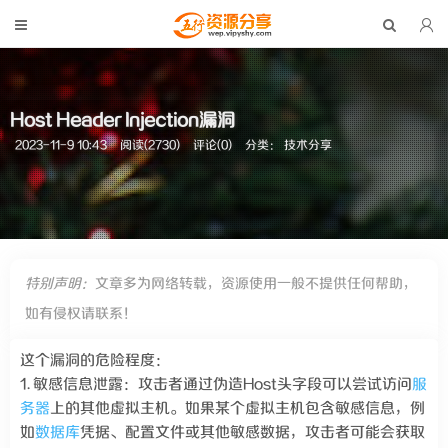
Host Header Injection漏洞
2023-11-9 10:43
阅读(2730)
评论(0)
分类：
技术分享
特别声明：
文章多为网络转载，资源使用一般不提供任何帮助，
如有侵权请联系！
这个漏洞的危险程度：
1. 敏感信息泄露：攻击者通过伪造Host头字段可以尝试访问
服
务器
上的其他虚拟主机。如果某个虚拟主机包含敏感信息，例
如
数据库
凭据、配置文件或其他敏感数据，攻击者可能会获取