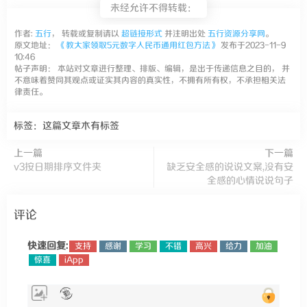
未经允许不得转载：
作者:
五行
， 转载或复制请以
超链接形式
并注明出处
五行资源分享网
。
原文地址：
《教大家领取5元数字人民币通用红包方法》
发布于2023-11-9
10:46
帖子声明： 本站对文章进行整理、排版、编辑，是出于传递信息之目的， 并
不意味着赞同其观点或证实其内容的真实性，不拥有所有权，不承担相关法
律责任。
标签：这篇文章木有标签
上一篇
下一篇
v3按日期排序文件夹
缺乏安全感的说说文案,没有安
全感的心情说说句子
评论
快速回复:
支持
感谢
学习
不错
高兴
给力
加油
惊喜
iApp