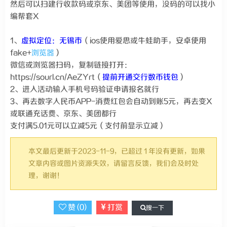
然后可以扫建行收款码或京东、美团等使用，没码的可以找小
编帮套X
1、
虚拟定位：无锡市
（ios使用爱思或牛蛙助手，安卓使用
fake+
浏览器
）
微信或浏览器扫码，复制链接打开：
https://sourl.cn/AeZYrt（
提前开通交行数币钱包
）
2、进入活动输入手机号码验证申请报名就行
3、再去数字人民币APP-消费红包会自动到账5元，再去变X
或联通充话费、京东、美团都行
支付满5.01元可以立减5元（支付前显示立减）
本文最后更新于2023-11-9，已超过 1 年没有更新，如果
文章内容或图片资源失效，请留言反馈，我们会及时处
理，谢谢！
赞 (
0
)
打赏
搜一下