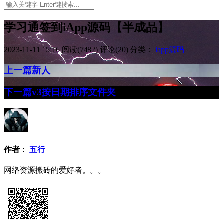
学习通签到iApp源码【半成品】
2023-11-11 15:16
阅读(7482)
评论(20)
分类：
iapp源码
上一篇
新人
下一篇
v3按日期排序文件夹
作者：
五行
网络资源搬砖的爱好者。。。