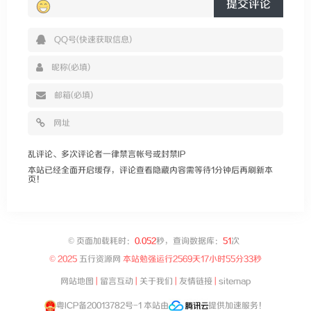
提交评论
乱评论、多次评论者一律禁言帐号或封禁IP
本站已经全面开启缓存，评论查看隐藏内容需等待1分钟后再刷新本
页！
©
页面加载耗时：
0.052
秒，查询数据库：
51
次
© 2025
五行资源网
本站勉强运行
2569天17小时55分34秒
网站地图
|
留言互动
|
关于我们
|
友情链接
|
sitemap
粤ICP备20013782号-1
本站由
提供加速服务！