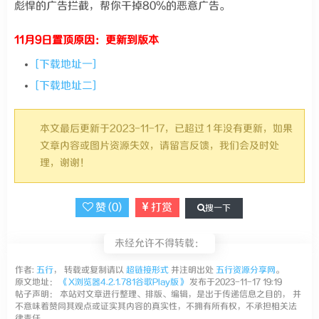
彪悍的广告拦截，帮你干掉80%的恶意广告。
11月9日置顶原因：更新到版本
[下载地址一]
[下载地址二]
本文最后更新于2023-11-17，已超过 1 年没有更新，如果
文章内容或图片资源失效，请留言反馈，我们会及时处
理，谢谢！
赞 (
0
)
打赏
搜一下
未经允许不得转载：
作者:
五行
， 转载或复制请以
超链接形式
并注明出处
五行资源分享网
。
原文地址：
《X浏览器4.2.1.781谷歌Play版》
发布于2023-11-17 19:19
帖子声明： 本站对文章进行整理、排版、编辑，是出于传递信息之目的， 并
不意味着赞同其观点或证实其内容的真实性，不拥有所有权，不承担相关法
律责任。