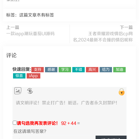
标签：这篇文章木有标签
上一篇
下一篇
一款iapp潮玩番茄UI源码
王者荣耀游戏情侣cp网
名,2024最新不会撞的情侣昵称
评论
快速回复:
支持
感谢
学习
不错
高兴
给力
加油
惊喜
iApp
请勾选我再发表评论！
92 + 44
=