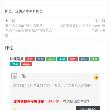
标签：这篇文章木有标签
上一篇
下一篇
吸引人点赞的男生搞笑签
U盘修复软件(USB Repair)绿
名,2024幽默感有意思的签名合
色汉化版
集
评论
快速回复:
支持
感谢
学习
不错
高兴
给力
加油
惊喜
iApp
请勾选我再发表评论！
37 + 19
=