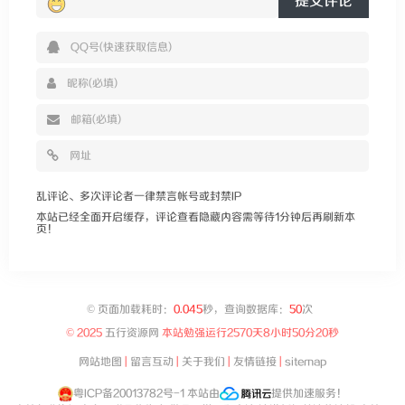
提交评论
乱评论、多次评论者一律禁言帐号或封禁IP
本站已经全面开启缓存，评论查看隐藏内容需等待1分钟后再刷新本
页！
©
页面加载耗时：
0.045
秒，查询数据库：
50
次
© 2025
五行资源网
本站勉强运行
2570天8小时50分21秒
网站地图
|
留言互动
|
关于我们
|
友情链接
|
sitemap
粤ICP备20013782号-1
本站由
提供加速服务！