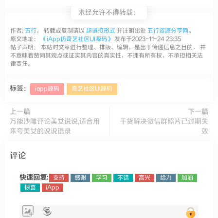
未经允许不得转载：
作者:
五行
， 转载或复制请以
超链接形式
并注明出处
五行资源分享网
。
原文地址：
《iApp仿奇艺社区UI源码》
发布于2023-11-24 23:35
帖子声明： 本站对文章进行整理、排版、编辑，是出于传递信息之目的， 并
不意味着赞同其观点或证实其内容的真实性，不拥有所有权，不承担相关法
律责任。
标签：
iapp源码
奇艺社区UI源码
上一篇
下一篇
万能沙雕评论美女说说,适合用
干货解决微信群照片已过期失
来夸美女的说说语录
效
评论
快速回复:
支持
感谢
学习
不错
高兴
给力
加油
惊喜
iApp