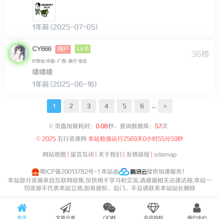
1年前 (2025-07-05)
Lv.6
CY666
用户
36楼
IP地址:中国–广西–南宁 电信
啧啧啧
1年前 (2025-06-16)
...
1
2
3
4
5
6
»
©
页面加载耗时：
0.08
秒，查询数据库：
57
次
© 2025
五行资源网
本站勉强运行
2569天0小时55分59秒
网站地图
|
留言互动
|
关于我们
|
友情链接
|
sitemap
粤ICP备20013782号-1
本站由
提供加速服务！
本站部分资源来自互联网收集,仅供用于学习和交流,请遵循相关法律法规,本站一
切资源不代表本站立场,如有侵权、后门、不妥请联系本站站长删除
首页
文章分类
QQ群
会员特权
用户中心