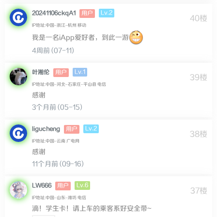
Lv.2
20241106ckqA1
用户
40楼
IP地址:中国–浙江–杭州 移动
我是一名iApp爱好者，到此一游
4周前 (07-11)
Lv.1
叶湘伦
用户
39楼
IP地址:中国–河北–石家庄–平山县 电信
感谢
3个月前 (05-15)
Lv.2
ligucheng
用户
38楼
IP地址:中国–云南 广电网
感谢
11个月前 (09-16)
Lv.6
LW666
用户
37楼
IP地址:中国–山东–潍坊 电信
滴！学生卡！请上车的乘客系好安全带~