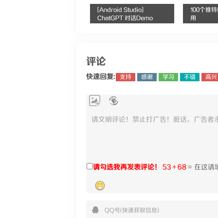
[Android Studio]
100个推
ChatGPT 对话Demo
用
评论
快速回复:
支持
感谢
学习
不错
高兴
请勾选我再发表评论！
53 + 68
=