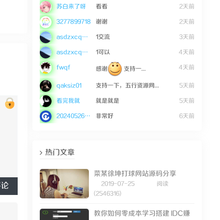
苏白来了呀
看看
2天前
3277899718
谢谢
2天前
asdzxcqwe123
1交流
3天前
asdzxcqwe123
1可以
4天前
fwqf
4天前
感谢
支持一...
qaksiz01
支持一下，五行资源网...
5天前
看完我就
就是就是
5天前
20240526mWZ36
非常好
6天前
热门文章
菜某徐坤打球网站源码分享
2019-07-25
阅读
评论
(2546316)
教你如何零成本学习搭建 IDC赚