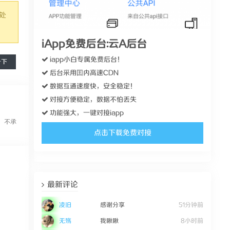
处
iApp免费后台:云A后台
iapp小白专属免费后台！
一下
后台采用囯内高速CDN
数据互通速度快，安全稳定！
对接方便稳定，数据不怕丢失
功能强大，一键对接iapp
，不承
点击下载免费对接
最新评论
凌旧
感谢分享
51分钟前
无殇
我瞅瞅
8小时前