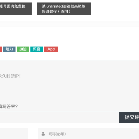
特账号国内免费使
某 unlimited加速器高级版
修改教程（原创）
给力
加油
惊喜
iApp
提交