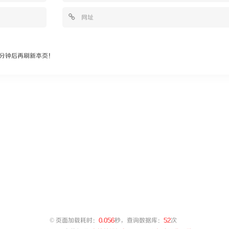
分钟后再刷新本页！
©
页面加载耗时：
0.056
秒，查询数据库：
52
次