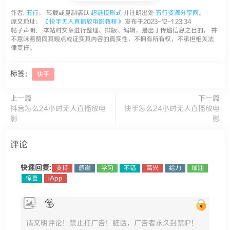
作者:
五行
， 转载或复制请以
超链接形式
并注明出处
五行资源分享网
。
原文地址：
《快手无人直播放电影教程》
发布于2023-12-1 23:34
帖子声明： 本站对文章进行整理、排版、编辑，是出于传递信息之目的， 并
不意味着赞同其观点或证实其内容的真实性，不拥有所有权，不承担相关法
律责任。
标签：
快手
上一篇
下一篇
抖音怎么24小时无人直播放电
快手怎么24小时无人直播放电
影
影
评论
快速回复:
支持
感谢
学习
不错
高兴
给力
加油
惊喜
iApp