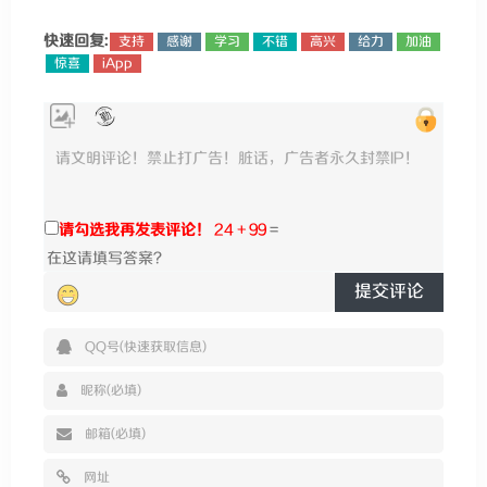
快速回复:
支持
感谢
学习
不错
高兴
给力
加油
惊喜
iApp
请勾选我再发表评论！
24 + 99
=
提交评论