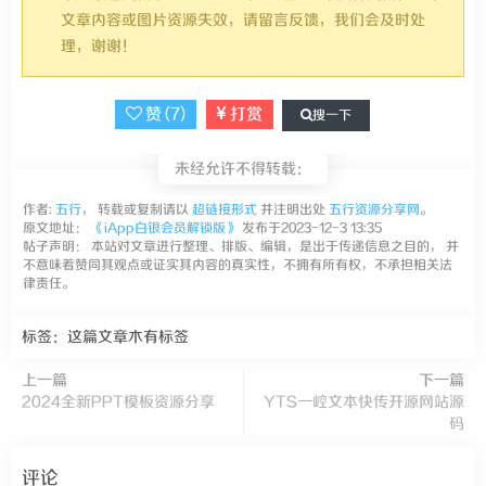
文章内容或图片资源失效，请留言反馈，我们会及时处
理，谢谢！
赞 (
7
)
打赏
搜一下
未经允许不得转载：
作者:
五行
， 转载或复制请以
超链接形式
并注明出处
五行资源分享网
。
原文地址：
《iApp白银会员解锁版》
发布于2023-12-3 13:35
帖子声明： 本站对文章进行整理、排版、编辑，是出于传递信息之目的， 并
不意味着赞同其观点或证实其内容的真实性，不拥有所有权，不承担相关法
律责任。
标签：这篇文章木有标签
上一篇
下一篇
2024全新PPT模板资源分享
YTS一崆文本快传开源网站源
码
评论