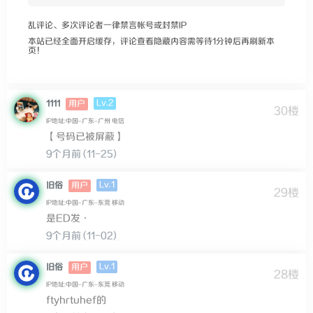
乱评论、多次评论者一律禁言帐号或封禁IP
本站已经全面开启缓存，评论查看隐藏内容需等待1分钟后再刷新本
页！
Lv.2
1111
用户
30楼
IP地址:中国–广东–广州 电信
【号码已被屏蔽】
9个月前 (11-25)
Lv.1
旧俗
用户
29楼
IP地址:中国–广东–东莞 移动
是ED发·
9个月前 (11-02)
Lv.1
旧俗
用户
28楼
IP地址:中国–广东–东莞 移动
ftyhrtuhef的