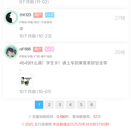
9个月前 (11-02)
Lv.2
小K123
用户
27楼
IP地址:中国–浙江–宁波 移动
中
10个月前 (10-23)
Lv.3
niF666
用户
26楼
IP地址:中国–广西–南宁 电信
4649什么滴！学生卡！请上车的乘客系好安全带
~
10个月前 (10-01)
1
2
3
4
5
6
©
页面加载耗时：
0.106
秒，查询数据库：
57
次
© 2025
五行资源网
本站勉强运行
2570天14小时37分0秒