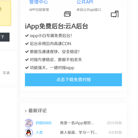
处
iApp免费后台:云A后台
iapp小白专属免费后台！
一下
后台采用囯内高速CDN
数据互通速度快，安全稳定！
对接方便稳定，数据不怕丢失
功能强大，一键对接iapp
，不承
点击下载免费对接
最新评论
初陌6666
我是一名iApp爱好...
20分钟前
人类
新人报道，学习一下[...
6小时前