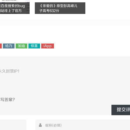
百度搜索的bug
《亲爱的》原型彭高峰儿
网站挂上了官方
子高考632分
给力
加油
惊喜
iApp
提交