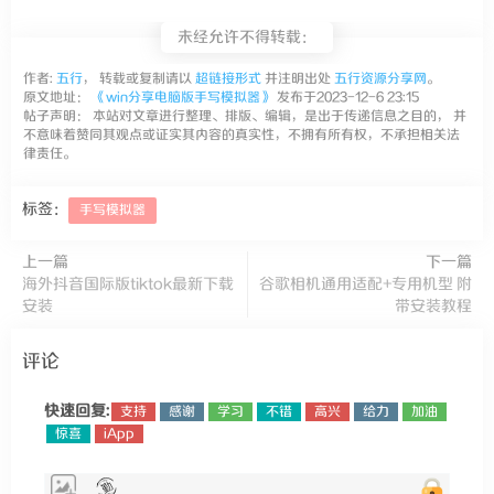
未经允许不得转载：
作者:
五行
， 转载或复制请以
超链接形式
并注明出处
五行资源分享网
。
原文地址：
《win分享电脑版手写模拟器》
发布于2023-12-6 23:15
帖子声明： 本站对文章进行整理、排版、编辑，是出于传递信息之目的， 并
不意味着赞同其观点或证实其内容的真实性，不拥有所有权，不承担相关法
律责任。
标签：
手写模拟器
上一篇
下一篇
海外抖音国际版tiktok最新下载
谷歌相机通用适配+专用机型 附
安装
带安装教程
评论
快速回复:
支持
感谢
学习
不错
高兴
给力
加油
惊喜
iApp