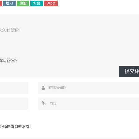
给力
加油
惊喜
iApp
提交
分钟后再刷新本页！