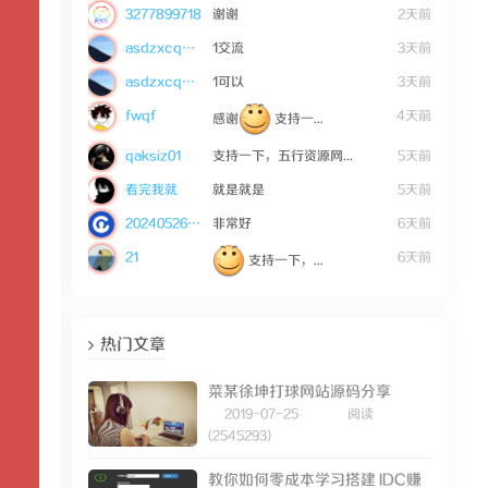
3277899718
谢谢
2天前
asdzxcqwe123
1交流
3天前
asdzxcqwe123
1可以
3天前
fwqf
4天前
感谢
支持一...
qaksiz01
支持一下，五行资源网...
5天前
看完我就
就是就是
5天前
20240526mWZ36
非常好
6天前
21
6天前
支持一下，...
热门文章
菜某徐坤打球网站源码分享
2019-07-25
阅读
(2545293)
教你如何零成本学习搭建 IDC赚