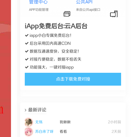
iApp免费后台:云A后台
iapp小白专属免费后台！
后台采用囯内高速CDN
数据互通速度快，安全稳定！
对接方便稳定，数据不怕丢失
功能强大，一键对接iapp
点击下载免费对接
最新评论
无殇
我瞅瞅
2小时前
苏白来了呀
看看
2天前