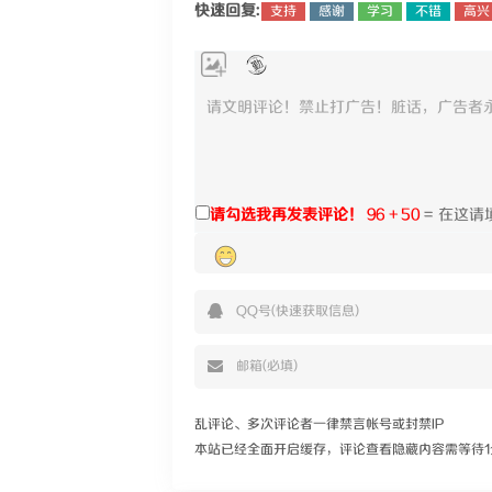
快速回复:
支持
感谢
学习
不错
高兴
请勾选我再发表评论！
96 + 50
=
乱评论、多次评论者一律禁言帐号或封禁IP
本站已经全面开启缓存，评论查看隐藏内容需等待1