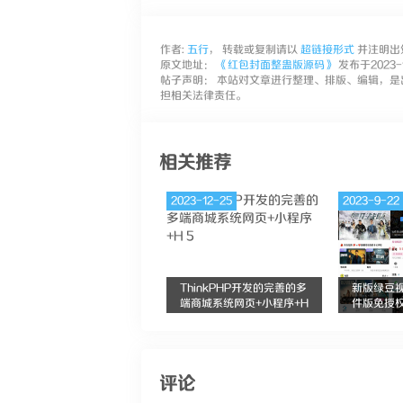
作者:
五行
， 转载或复制请以
超链接形式
并注明出
原文地址：
《红包封面整蛊版源码》
发布于2023-12
帖子声明： 本站对文章进行整理、排版、编辑，是
担相关法律责任。
相关推荐
2023-12-25
2023-9-22
ThinkPHP开发的完善的多
新版绿豆视
端商城系统网页+小程序+H
件版免授
5
评论