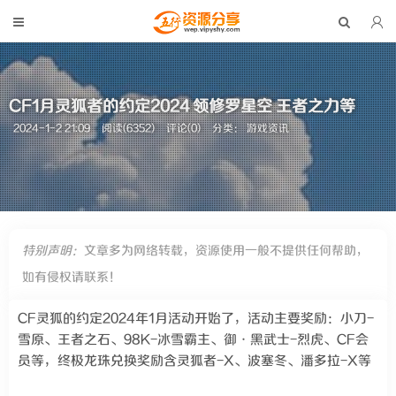
CF1月灵狐者的约定2024 领修罗星空 王者之力等
2024-1-2 21:09
阅读(6352)
评论(0)
分类：
游戏资讯
特别声明：
文章多为网络转载，资源使用一般不提供任何帮助，
如有侵权请联系！
CF灵狐的约定2024年1月活动开始了，活动主要奖励：小刀-
雪原、王者之石、98K-冰雪霸主、御·黑武士-烈虎、CF会
员等，终极龙珠兑换奖励含灵狐者-X、波塞冬、潘多拉-X等