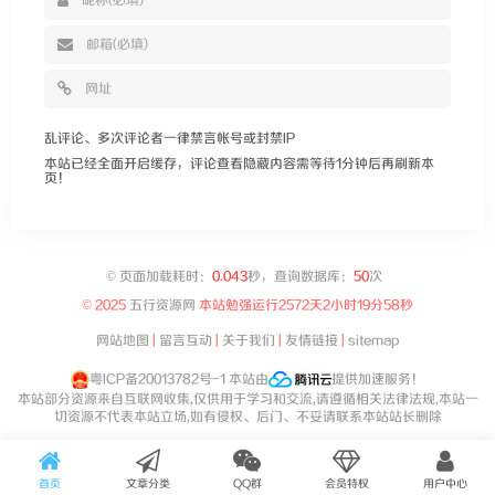
乱评论、多次评论者一律禁言帐号或封禁IP
本站已经全面开启缓存，评论查看隐藏内容需等待1分钟后再刷新本
页！
©
页面加载耗时：
0.043
秒，查询数据库：
50
次
© 2025
五行资源网
本站勉强运行
2572天2小时19分58秒
网站地图
|
留言互动
|
关于我们
|
友情链接
|
sitemap
粤ICP备20013782号-1
本站由
提供加速服务！
本站部分资源来自互联网收集,仅供用于学习和交流,请遵循相关法律法规,本站一
切资源不代表本站立场,如有侵权、后门、不妥请联系本站站长删除
首页
文章分类
QQ群
会员特权
用户中心