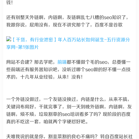
钱！
还有别整天外链啊，内链啊，友链啊乱七八糟的seo知识了，
我跟你说，屁用没有，现在不讲究那个了，百度不是谷歌
网站不会建？那去学吧，
前端
都不懂做个毛的seo，总要懂一
些前端还有服务器知识吧，没听过哪个seo做的好不懂一点技
术的，十几年从业经验，从来！没有！
一个外链没做过，一个友链没换过，内链是什么，从来不搞，
关键词布局好，干就完事了，别一天到晚外链啊，内链啊，友
链啊，烦不烦，垃圾割草的seo培训看多了吗？现阶段的百度
真的不吃这一套，咱就两个字硬怼好吧。
夫唯我说的就是你，割韭菜割的良心不痛吗？ 转自百度站长社