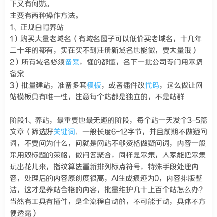
下又有何妨。
主要有两种操作方法。
1、正规白帽养站
1）购买大量老域名（有域名圈子可以低价买老域名，十几年
二十年的都有，实在买不到注册新域名也能做，要大量哦）
2）所有域名必须
备案
，懂的都懂，名下一批公司专门用来搞
备案
3）批量建站，准备多套
模板
，或者插件改
代码
，这么做让网
站模板具有唯一性，注意每个站都是独立的，不是站群
阶段1、养站，最重要也最无趣的阶段，每个站一天发个3-5篇
文章（筛选好
关键词
，一般长度6-12字节，并且前期不做疑问
词，不要问为什么，问就是网站不够资格做疑问词，内容一般
采用双标题的策略，做问答聚合，同样是采集，人家能把采集
玩出花儿来，指纹算法重新排列标点符号，特殊手段处理内
容，处理后的内容原创度很高，AI生成痕迹为0，内容排版整
洁，这才是养站合格的内容，批量维护几十上百个站怎么办？
当然有工具有插件，是全流程自动的，不可能手动，具体不方
便透露）