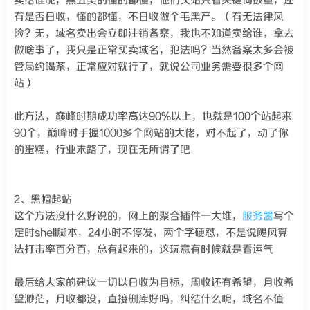
卖给谁呢，黑五类的懂的都懂，他们买站只看关键词数量，还
有是否日收，懂的都懂，不日收做个毛黑产。（有无法律风
险？无，域名卖出会立即注销备案，我也不知道卖给谁，拿去
做啥事了，我只是正常买卖域名，犯法吗？当然备案太多会被
管局约喝茶，正常应对就行了，就说公司业务需要很多个网
站）
此方法，巅峰时期成功率高达90%以上，也就是100个站起来
90个，巅峰时手握1000多个网站的大佬，对不起了，动了你
的蛋糕，行业末路了，现在无所谓了吧
2、黑帽起站
这个方法没什么好说的，网上的聚合插件一大堆，
服务器
写个
定时shell脚本，24小时不停发，两个字硬怼，不是说飓风算
法打击率百分百，总有起来的，这玩意有时候就是看运气
最后给大家的建议一切以日收为目标，周收还有希望，月收希
望渺茫，月收都没，直接删库好吗，纠结什么呢，域名不值