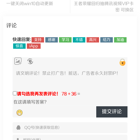
一键关闭win10自动更新
王者荣耀回归抽腾讯视频VIP卡
密 可换区
评论
快速回复:
支持
感谢
学习
不错
高兴
给力
加油
惊喜
iApp
请勾选我再发表评论！
78 + 36
=
提交评论