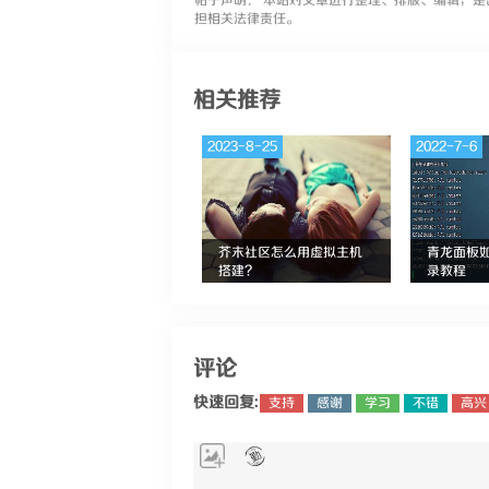
帖子声明： 本站对文章进行整理、排版、编辑，是
担相关法律责任。
相关推荐
2023-8-25
2022-7-6
芥末社区怎么用虚拟主机
青龙面板
搭建？
录教程
评论
快速回复:
支持
感谢
学习
不错
高兴