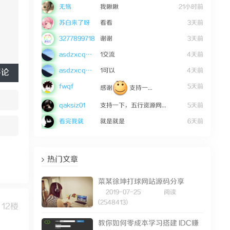
无殇
我瞅瞅
21小时前
苏白来了呀
看看
3天前
3277899718
谢谢
3天前
asdzxcqwe123
1交流
4天前
asdzxcqwe123
1可以
4天前
评论
fwqf
5天前
感谢
支持一...
qaksiz01
支持一下，五行资源网...
5天前
看完我就
就是就是
6天前
热门文章
菜某徐坤打球网站源码分享
2019-07-25
阅读
(2548413)
12楼
教你如何零成本学习搭建 IDC赚