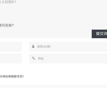
提交
分钟后再刷新本页！