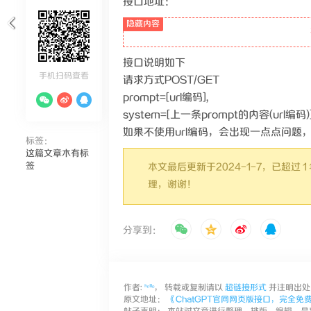
接口地址：
接口说明如下
手机扫码查看
请求方式POST/GET
prompt=[url编码],
system=[上一条prompt的内容(url编码)]
如果不使用url编码，会出现一点点问题
标签：
这篇文章木有标
签
本文最后更新于2024-1-7，已超
理，谢谢！
分享到：
作者:
ᑋᵉᑊᑊᵒ
， 转载或复制请以
超链接形式
并注明出
原文地址：
《ChatGPT官网网页版接口，完全免