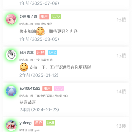
1年前 (2025-07-08)
Lv.6
苏白来了呀
用户
16楼
IP地址:中国–贵州–遵义 电信
楼主加油
，期待更好的内容
1年前 (2025-03-05)
Lv.2
日月先生
用户
15楼
IP地址:中国–辽宁–铁岭 移动
支持一下，五行资源网有你更精彩
2年前 (2025-01-12)
Lv.3
a540641592
用户
14楼
IP地址:中国–广东 电信/数据上网公共出口
恭喜恭喜
2年前 (2024-10-23)
Lv.6
yufeng
用户
13楼
IP地址:美国 Sprint