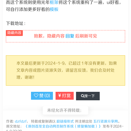
而这个系统则使用光年
框架
将这个系统重构了一遍，ui好看，
可自行添加更多好看的
模板
下载地址 :
抱歉，隐藏内容
回复
后刷新可见
本文最后更新于2024-1-9，已超过 1 年没有更新，如果
文章内容或图片资源失效，请留言反馈，我们会及时处
理，谢谢！
赞 (
0
)
打赏
搜一下
未经允许不得转载：
作者:
dzfdzf
， 转载或复制请以
超链接形式
并注明出处
五行资源分享网
。
原文地址：
《原创首发全自动网页制作系统（修复懒加载）》
发布于2024-