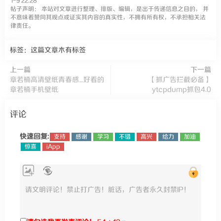
1-9 22:28
帖子声明： 本站对文章进行整理、排版、编辑，是出于传递信息之目的， 并
不意味着赞同其观点或证实其内容的真实性，不拥有所有权，不承担相关法
律责任。
标签：这篇文章木有标签
上一篇
下一篇
章若楠高清壁纸青春感_好看的
【抓广告拦截必备】
章若楠手机壁纸
ytcpdump抓包4.0
评论
快速回复:
支持
感谢
学习
不错
高兴
给力
加油
惊喜
iApp