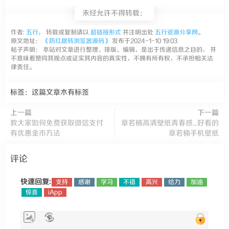
未经允许不得转载：
作者:
五行
， 转载或复制请以
超链接形式
并注明出处
五行资源分享网
。
原文地址：
《防红跳转浏览器源码》
发布于2024-1-10 19:03
帖子声明： 本站对文章进行整理、排版、编辑，是出于传递信息之目的， 并
不意味着赞同其观点或证实其内容的真实性，不拥有所有权，不承担相关法
律责任。
标签：这篇文章木有标签
上一篇
下一篇
教大家如何免费获取微信支付
章若楠高清壁纸青春感_好看的
有优惠金币方法
章若楠手机壁纸
评论
快速回复:
支持
感谢
学习
不错
高兴
给力
加油
惊喜
iApp