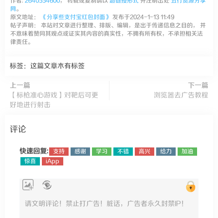
作者:
2640554600
， 转载或复制请以
超链接形式
并注明出处
五行资源分享
网
。
原文地址：
《分享些支付宝红包封面》
发布于2024-1-13 11:49
帖子声明： 本站对文章进行整理、排版、编辑，是出于传递信息之目的， 并
不意味着赞同其观点或证实其内容的真实性，不拥有所有权，不承担相关法
律责任。
标签：这篇文章木有标签
上一篇
下一篇
【标枪准心游戏】对靶后可更
浏览器去广告教程
好地进行射击
评论
快速回复:
支持
感谢
学习
不错
高兴
给力
加油
惊喜
iApp