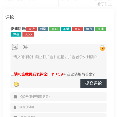
补丁DLL
评论
快速回复:
支持
感谢
学习
不错
高兴
给力
加油
惊喜
iApp
请勾选我再发表评论！
11 + 59
=
提交评论