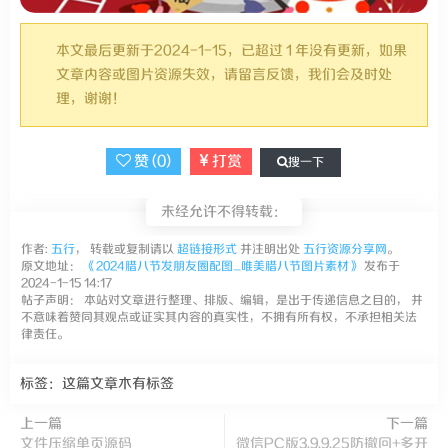
本文最后更新于2024-1-15，已超过 1 年没有更新，如果
文章内容或图片资源失效，请留言反馈，我们会及时处
理，谢谢！
赞 (
0
)
打赏
搜一下
未经允许不得转载：
作者:
五行
， 转载或复制请以
超链接形式
并注明出处
五行资源分享网
。
原文地址：
《2024腊八节发朋友圈配图_唯美腊八节图片素材》
发布于
2024-1-15 14:17
帖子声明： 本站对文章进行整理、排版、编辑，是出于传递信息之目的， 并
不意味着赞同其观点或证实其内容的真实性，不拥有所有权，不承担相关法
律责任。
标签：这篇文章木有标签
上一篇
下一篇
文件压缩单页源码
微信PC版3.9.9.25防撤回+多开