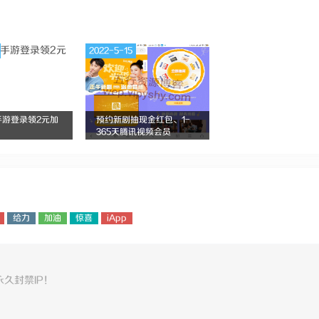
2022-5-15
手游登录领2元加
预约新剧抽现金红包、1-
365天腾讯视频会员
给力
加油
惊喜
iApp