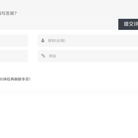
提交
分钟后再刷新本页！