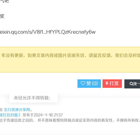
气吧
奖
n.qq.com/s/V8l1_HfYPLQzKrecnafy6w
超过 1 年没有更新，如果文章内容或图片资源失效，请留言反馈，我们会及时
赞 (
0
)
打赏
搜
未经允许不得转载：
处
五行资源分享网
。
或红包封面》
发布于2024-1-18 21:37
出于传递信息之目的， 并不意味着赞同其观点或证实其内容的真实性，不拥有所有权