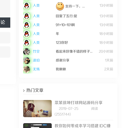
人类
13小时前
支持一下，...
人类
回复了五行:捉
13小时前
评论
人类
91+10=101啊
13小时前
人类
年
18小时前
人类
123你好
18小时前
竹空
看起来好像不错的样子...
20小时前
凌旧
感谢分享
1天前
无殇
我瞅瞅
2天前
热门文章
菜某徐坤打球网站源码分享
2019-07-25
阅读
(2551744)
教你如何零成本学习搭建 IDC赚