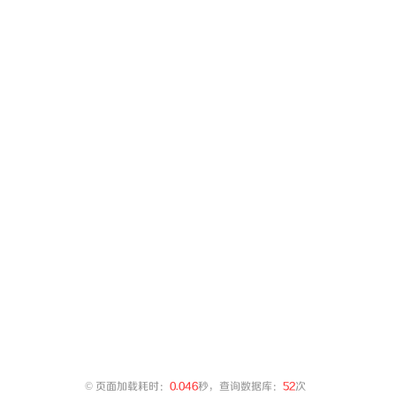
©
页面加载耗时：
0.046
秒，查询数据库：
52
次