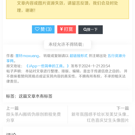
文章内容或图片资源失效，请留言反馈，我们会及时处
理，谢谢！
赞 (
3
)
打赏
搜一下
未经允许不得转载：
作者:
墨轩moxuang
， 转载或复制请以
超链接形式
并注明出处
五行资源分
享网
。
原文地址：
《iApp一些简单的工具。》
发布于2024-1-21 20:54
帖子声明： 本站对文章进行整理、排版、编辑，是出于传递信息之目的， 并
不意味着赞同其观点或证实其内容的真实性，不拥有所有权，不承担相关法
律责任。
标签：这篇文章木有标签
上一篇
下一篇
微头条Ai搬砖伪原创教程免费
新年氛围感手绘长发美女头像_
分享
红色喜庆女生头像图片