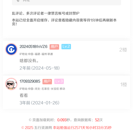
乱评论、多次评论者一律禁言帐号或封禁IP
本站已经全面开启缓存，评论查看隐藏内容需等待1分钟后再刷新本
页！
Lv.2
20240518fnVZ6
用户
2楼
IP地址:中国–福建–福州 联通
啥都没有。
2年前 (2024-05-18)
Lv.3
1709329085
用户
1楼
IP地址:中国–河北–石家庄–长安区 移动
看看
3年前 (2024-01-26)
©
页面加载耗时：
0.093
秒，查询数据库：
52
次
© 2025
五行资源网
本站勉强运行
2571天16小时33分35秒