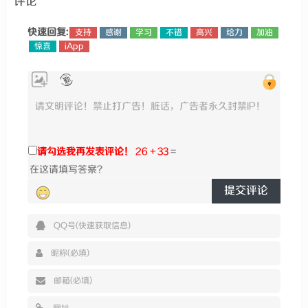
评论
快速回复:
支持
感谢
学习
不错
高兴
给力
加油
惊喜
iApp
请勾选我再发表评论！
26 + 33
=
提交评论