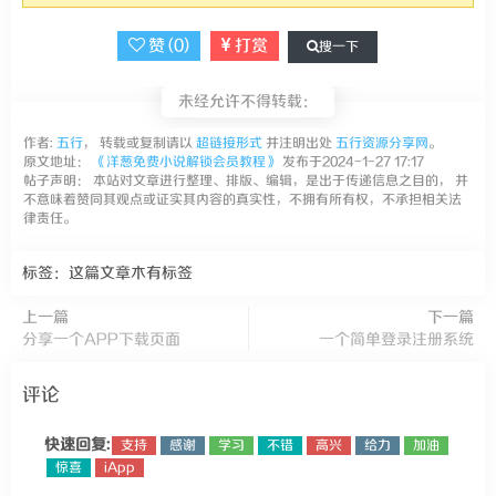
赞 (
0
)
打赏
搜一下
未经允许不得转载：
作者:
五行
， 转载或复制请以
超链接形式
并注明出处
五行资源分享网
。
原文地址：
《洋葱免费小说解锁会员教程》
发布于2024-1-27 17:17
帖子声明： 本站对文章进行整理、排版、编辑，是出于传递信息之目的， 并
不意味着赞同其观点或证实其内容的真实性，不拥有所有权，不承担相关法
律责任。
标签：这篇文章木有标签
上一篇
下一篇
分享一个APP下载页面
一个简单登录注册系统
评论
快速回复:
支持
感谢
学习
不错
高兴
给力
加油
惊喜
iApp