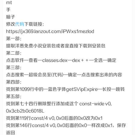
mt
手
脑子
修改
代码
下载链接：
https://jx369.lanzout.com/iPWxs1mezlod
第一部：
提取洋葱免费小说安装包或者是直接下载到安装包
第二部：
点击软件—查看—classes.dex—dex＋＋—全选—确定
第三部：
点击搜索—超级会员至(代码)—确定—点击搜索出来的内容
第四部：
找到第1099行中的—蓝色字体getSVipExpire—长按—跳转
第五部：
找到第七十四行删除整行添加成这个 const-wide v0,
0x3cb2b0c6018L
找到第119行const/4 v0, 0x0后面的0x0改为0x1
找到第146行const/4 v0, 0x0后面的0x0一样改成0x1，保存
返回