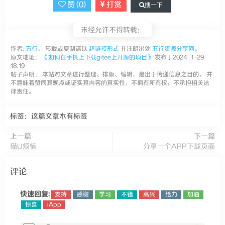
赞 (
0
)
打赏
搜一下
未经允许不得转载：
作者:
五行
， 转载或复制请以
超链接形式
并注明出处
五行资源分享网
。
原文地址：
《如何在手机上下载gitee上开源的项目》
发布于2024-1-29
18:19
帖子声明： 本站对文章进行整理、排版、编辑，是出于传递信息之目的， 并
不意味着赞同其观点或证实其内容的真实性，不拥有所有权，不承担相关法
律责任。
标签：这篇文章木有标签
上一篇
下一篇
猫U烦恼
分享一个APP下载页面
评论
快速回复:
支持
感谢
学习
不错
高兴
给力
加油
惊喜
iApp