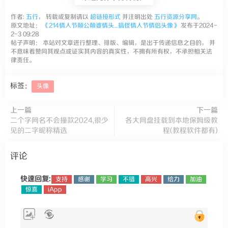
作者:
五行
， 转载或复制请以
超链接形式
并注明出处
五行资源分享网
。
原文地址：
《214情人节颠公颠婆情头_搞怪情人节情侣头像》
发布于2024-
2-3 09:28
帖子声明： 本站对文章进行整理、排版、编辑，是出于传递信息之目的， 并
不意味着赞同其观点或证实其内容的真实性，不拥有所有权，不承担相关法
律责任。
标签：
头像
上一篇
下一篇
二个字网名不会撞款2024,很少
各大网盘挂载到本地保姆级教
见的二字昵称精选
程(教程软件都有)
评论
快速回复:
支持
感谢
学习
不错
高兴
给力
加油
惊喜
iApp