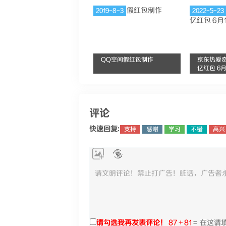
2019-8-3
2022-5-23
QQ空间假红包制作
京东热爱奇
亿红包 6
评论
快速回复:
支持
感谢
学习
不错
高兴
请勾选我再发表评论！
87 + 81
=