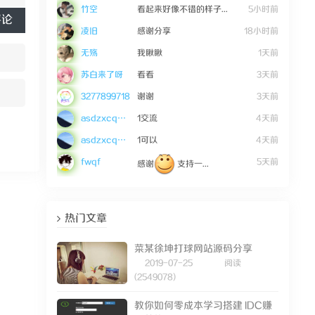
竹空
看起来好像不错的样子...
5小时前
评论
凌旧
感谢分享
18小时前
无殇
我瞅瞅
1天前
苏白来了呀
看看
3天前
3277899718
谢谢
3天前
asdzxcqwe123
1交流
4天前
asdzxcqwe123
1可以
4天前
fwqf
5天前
感谢
支持一...
热门文章
菜某徐坤打球网站源码分享
2019-07-25
阅读
(2549078)
教你如何零成本学习搭建 IDC赚