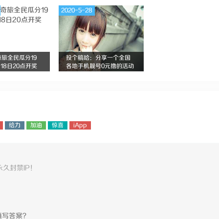
2020-5-28
旅全民瓜分19
投个稿哈：分享一个全国
月18日20点开奖
各地手机靓号0元撸的活动
全国都有哈
给力
加油
惊喜
iApp