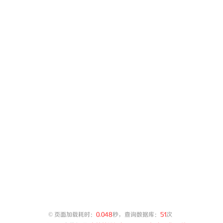
©
页面加载耗时：
0.048
秒，查询数据库：
51
次