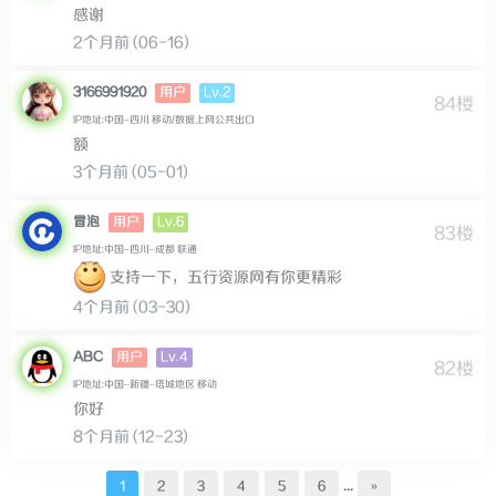
感谢
2个月前 (06-16)
Lv.2
3166991920
用户
84楼
IP地址:中国–四川 移动/数据上网公共出口
额
3个月前 (05-01)
Lv.6
冒泡
用户
83楼
IP地址:中国–四川–成都 联通
支持一下，五行资源网有你更精彩
4个月前 (03-30)
Lv.4
ABC
用户
82楼
IP地址:中国–新疆–塔城地区 移动
你好
8个月前 (12-23)
...
1
2
3
4
5
6
»