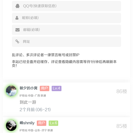
乱评论、多次评论者一律禁言帐号或封禁IP
本站已经全面开启缓存，评论查看隐藏内容需等待1分钟后再刷新本
页！
Lv.4
朝夕的小窝
用户
86楼
IP地址:中国–广西 联通
到此一游
2个月前 (06-21)
Lv.6
峰shmily
用户
85楼
IP地址:中国–山东–济宁 联通