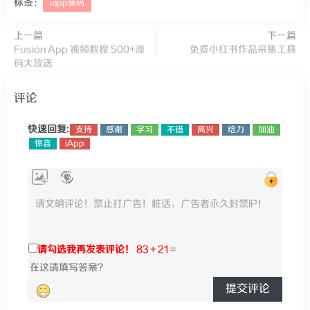
标签：
iapp源码
上一篇
下一篇
Fusion App 视频教程 500+源
免费小红书作品采集工具
码大放送
评论
快速回复:
支持
感谢
学习
不错
高兴
给力
加油
惊喜
iApp
请勾选我再发表评论！
83 + 21
=
提交评论