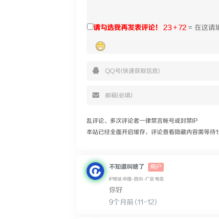
请勾选我再发表评论！
23 + 72
=
乱评论、多次评论者一律禁言帐号或封禁IP
本站已经全面开启缓存，评论查看隐藏内容需等待1
不知道叫啥了
用户
IP地址:中国–四川–广安 电信
你好
9个月前 (11-12)