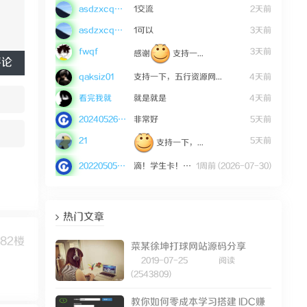
asdzxcqwe123
1交流
2天前
asdzxcqwe123
1可以
3天前
fwqf
3天前
感谢
支持一...
评论
qaksiz01
支持一下，五行资源网...
4天前
看完我就
就是就是
4天前
20240526mWZ36
非常好
5天前
21
5天前
支持一下，...
20220505tEGK9
滴！学生卡！请上车的...
1周前 (2026-07-30)
热门文章
82楼
菜某徐坤打球网站源码分享
2019-07-25
阅读
(2543809)
教你如何零成本学习搭建 IDC赚