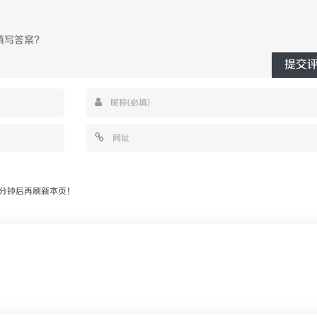
提交
分钟后再刷新本页！