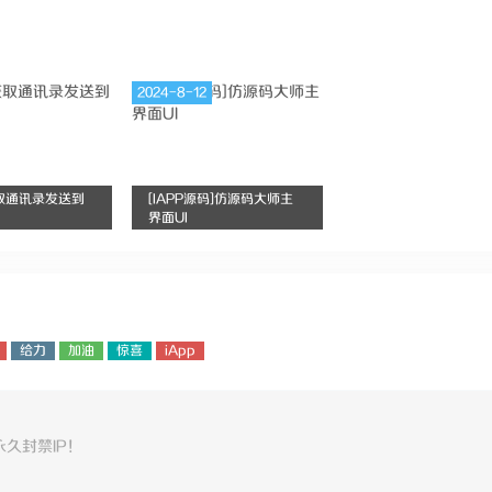
2024-8-12
获取通讯录发送到
[IAPP源码]仿源码大师主
界面UI
给力
加油
惊喜
iApp