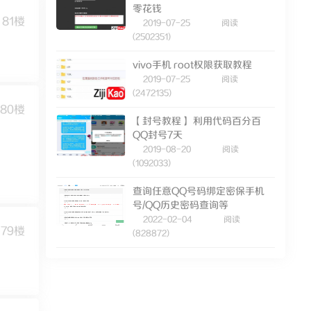
零花钱
81楼
2019-07-25
阅读
(2502351)
vivo手机 root权限获取教程
2019-07-25
阅读
(2472135)
80楼
【封号教程】 利用代码百分百
QQ封号7天
2019-08-20
阅读
(1092033)
查询任意QQ号码绑定密保手机
号/QQ历史密码查询等
2022-02-04
阅读
79楼
(828872)