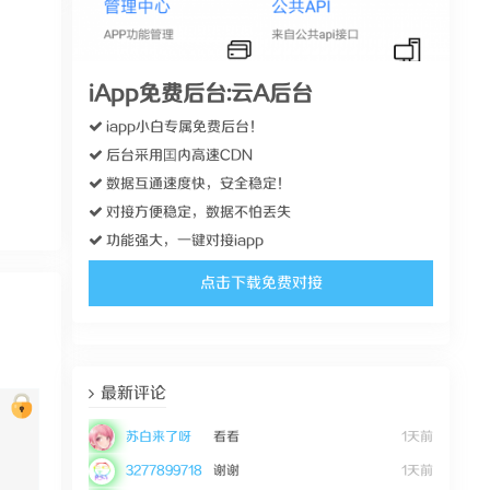
iApp免费后台:云A后台
iapp小白专属免费后台！
后台采用囯内高速CDN
数据互通速度快，安全稳定！
对接方便稳定，数据不怕丢失
功能强大，一键对接iapp
点击下载免费对接
最新评论
苏白来了呀
看看
1天前
3277899718
谢谢
1天前