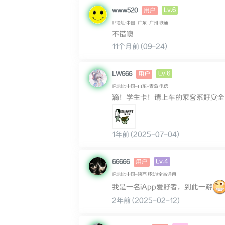
Lv.6
www520
用户
IP地址:中国–广东–广州 联通
不错噢
11个月前 (09-24)
Lv.6
LW666
用户
IP地址:中国–山东–青岛 电信
滴！学生卡！请上车的乘客系好安全
1年前 (2025-07-04)
Lv.4
66666
用户
IP地址:中国–陕西 移动/全省通用
我是一名iApp爱好者，到此一游
2年前 (2025-02-12)