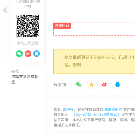
手动删除账号或
封号
手机扫码查看
本文最后更新于2024-3-2，已超
理，谢谢！
标签：
这篇文章木有标
签
分享到：
作者:
请封号
， 转载或复制请以
超链接形式
并注明
原文地址：
《iapp功能中心0.42新版本》
发布于202
帖子声明： 本站对文章进行整理、排版、编辑，是
担相关法律责任。