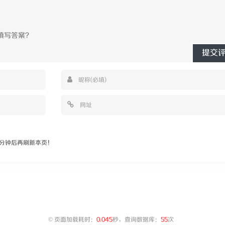
提交
分钟后再刷新本页！
©
页面加载耗时：
0.045
秒，查询数据库：
55
次