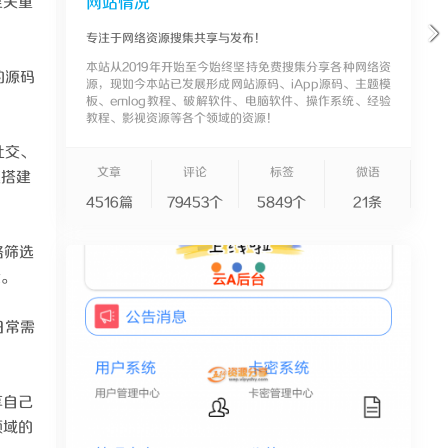
至关重
网站情况
专注于网络资源搜集共享与发布！
本站从2019年开始至今始终坚持免费搜集分享各种网络资
的源码
源，现如今本站已发展形成网站源码、iApp源码、主题模
板、emlog教程、破解软件、电脑软件、操作系统、经验
教程、影视资源等各个领域的资源！
社交、
文章
评论
标签
微语
速搭建
4516篇
79453个
5849个
21条
格筛选
验。
日常需
享自己
领域的