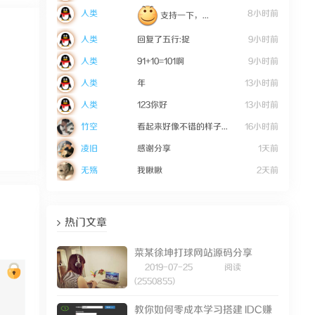
人类
8小时前
支持一下，...
人类
回复了五行:捉
9小时前
人类
91+10=101啊
9小时前
人类
年
13小时前
人类
123你好
13小时前
竹空
看起来好像不错的样子...
16小时前
凌旧
感谢分享
1天前
无殇
我瞅瞅
2天前
热门文章
菜某徐坤打球网站源码分享
2019-07-25
阅读
(2550855)
教你如何零成本学习搭建 IDC赚