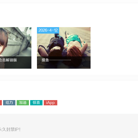
2026-4-12
银会员解锁版
摸鱼………………
给力
加油
惊喜
iApp