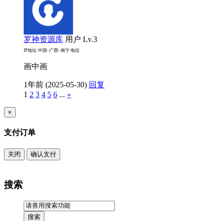
罗神资源库
用户
Lv.3
IP地址:中国–广西–南宁 电信
画中画
1年前 (2025-05-30)
回复
1
2
3
4
5
6
...
»
×
支付订单
关闭
确认支付
搜索
搜索