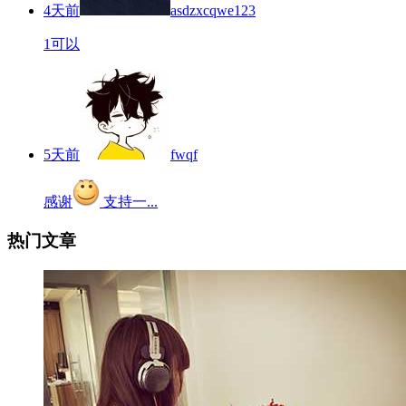
4天前
asdzxcqwe123
1可以
5天前
fwqf
感谢
支持一...
热门文章