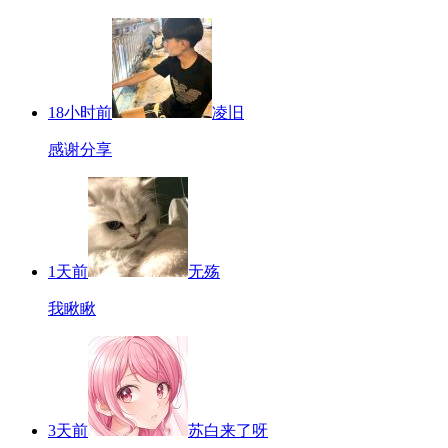
18小时前
凌旧
感谢分享
1天前
无殇
我瞅瞅
3天前
苏白来了呀