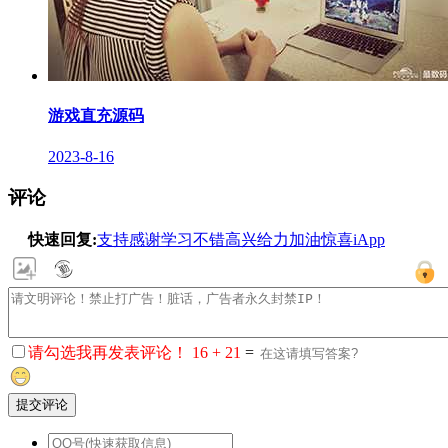
游戏直充源码
2023-8-16
评论
快速回复:
支持
感谢
学习
不错
高兴
给力
加油
惊喜
iApp
请勾选我再发表评论！
16 + 21
=
提交评论