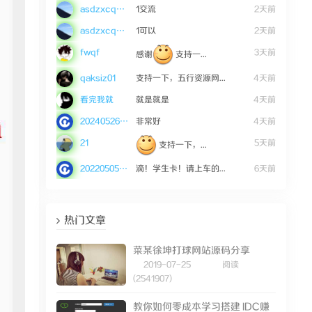
asdzxcqwe123
1交流
2天前
asdzxcqwe123
1可以
2天前
fwqf
3天前
感谢
支持一...
qaksiz01
支持一下，五行资源网...
4天前
看完我就
就是就是
4天前
20240526mWZ36
非常好
4天前
21
5天前
支持一下，...
20220505tEGK9
滴！学生卡！请上车的...
6天前
热门文章
菜某徐坤打球网站源码分享
2019-07-25
阅读
(2541907)
教你如何零成本学习搭建 IDC赚