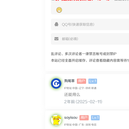
乱评论、多次评论者一律禁言帐号或封禁IP
本站已经全面开启缓存，评论查看隐藏内容需等待1
Lv.1
狗尾草
用户
IP地址:中国–辽宁–铁岭 联通
还能用么
2年前 (2025-02-11)
Lv.1
soyisou
用户
IP地址:中国–广东–深圳 电信