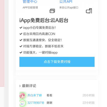
iApp免费后台:云A后台
iapp小白专属免费后台！
后台采用囯内高速CDN
数据互通速度快，安全稳定！
对接方便稳定，数据不怕丢失
功能强大，一键对接iapp
点击下载免费对接
最新评论
苏白来了呀
看看
20小时前
3277899718
谢谢
22小时前