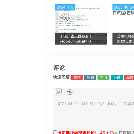
2024-1-9
2023-10-2
【抓广告拦截必备】
芒果tv观
ytcpdump抓包4.0
流程(芒果
评论
快速回复:
支持
感谢
学习
不错
高兴
请勾选我再发表评论！
45 + 13
=