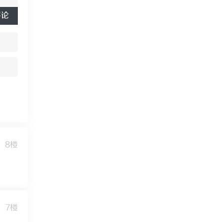
评论
8楼
7楼