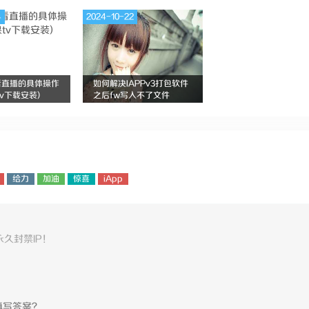
4
2024-10-22
看直播的具体操作
如何解决IAPPv3打包软件
tv下载安装)
之后fw写入不了文件
给力
加油
惊喜
iApp