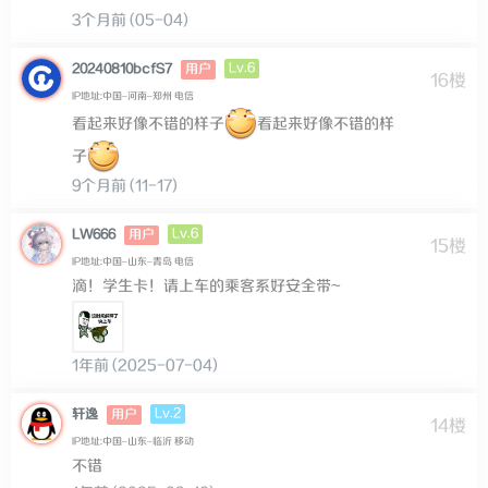
3个月前 (05-04)
Lv.6
20240810bcfS7
用户
16楼
IP地址:中国–河南–郑州 电信
看起来好像不错的样子
看起来好像不错的样
子
9个月前 (11-17)
Lv.6
LW666
用户
15楼
IP地址:中国–山东–青岛 电信
滴！学生卡！请上车的乘客系好安全带~
1年前 (2025-07-04)
Lv.2
轩逸
用户
14楼
IP地址:中国–山东–临沂 移动
不错