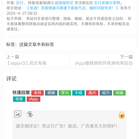
作者:
五行
， 转载或复制请以
超链接形式
并注明出处
五行资源分享网
。
原文地址：
《低调！百度网盘不限速下载新方法，随时可能失效！》
发布于
2024-4-27 09:32
帖子声明： 本站对文章进行整理、排版、编辑，是出于传递信息之目的， 并
不意味着赞同其观点或证实其内容的真实性，不拥有所有权，不承担相关法
律责任。
标签：这篇文章木有标签
上一篇
下一篇
【iappv3】流式布局
iApp最新版软件库源码带后台
评论
快速回复:
支持
感谢
学习
不错
高兴
给力
加油
惊喜
iApp