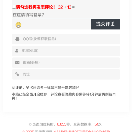
请勾选我再发表评论！
32 + 13
=
提交评论
乱评论、多次评论者一律禁言帐号或封禁IP
本站已经全面开启缓存，评论查看隐藏内容需等待1分钟后再刷新本
页！
©
页面加载耗时：
0.055
秒，查询数据库：
51
次